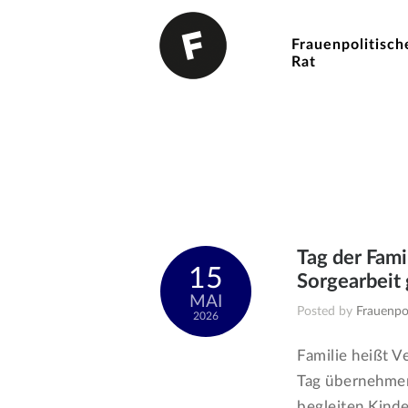
Frauenpolitisch
Rat
Tag der Fami
15
Sorgearbeit 
MAI
Posted by
Frauenpol
2026
Familie heißt V
Tag übernehmen
begleiten Kinde