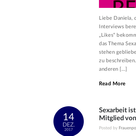
Liebe Daniela, 
Interviews berei
„Likes“ bekomme
das Thema Sexar
stehen gebliebe
zu beschreiben
anderen […]
Read More
Sexarbeit is
14
Mitglied von 
DEZ.
Posted by
Frauenpol
2017