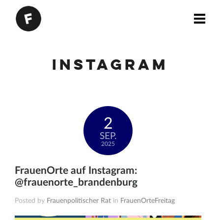
Instagram
2
SEP.
2025
FrauenOrte auf Instagram:
@frauenorte_brandenburg
Posted by
Frauenpolitischer Rat
in
FrauenOrteFreitag