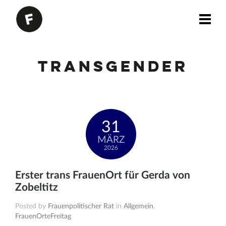
Transgender
31
MÄRZ
2026
Erster trans FrauenOrt für Gerda von
Zobeltitz
Posted by
Frauenpolitischer Rat
in
Allgemein
,
FrauenOrteFreitag