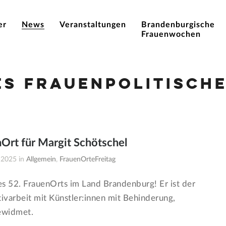
er
News
Veranstaltungen
Brandenburgische
Frauenwochen
es Frauenpolitische
nOrt für Margit Schötschel
 2025 in
Allgemein
,
FrauenOrteFreitag
es 52. FrauenOrts im Land Brandenburg! Er ist der
tivarbeit mit Künstler:innen mit Behinderung,
ewidmet.