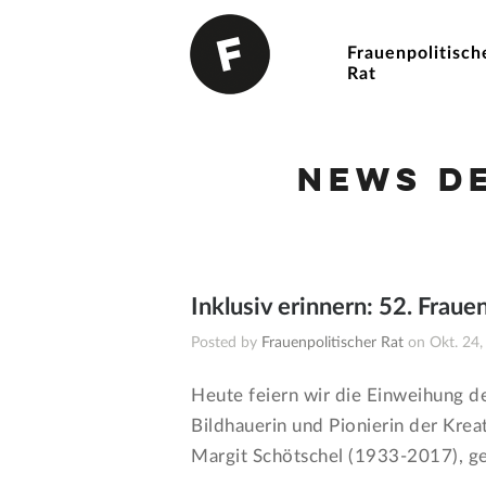
Frauenpolitisch
Rat
News d
Inklusiv erinnern: 52. Fraue
Posted by
Frauenpolitischer Rat
on Okt. 24,
Heute feiern wir die Einweihung d
Bildhauerin und Pionierin der Krea
Margit Schötschel (1933-2017), g