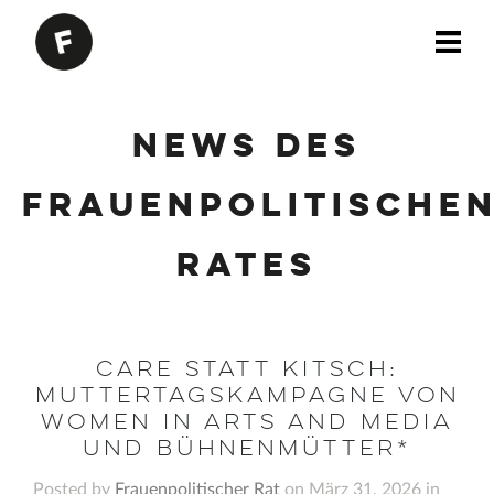
News des
Frauenpolitische
Rates
Care statt Kitsch:
Muttertagskampagne von
Women in Arts and Media
und Bühnenmütter*
Posted by
Frauenpolitischer Rat
on März 31, 2026 in