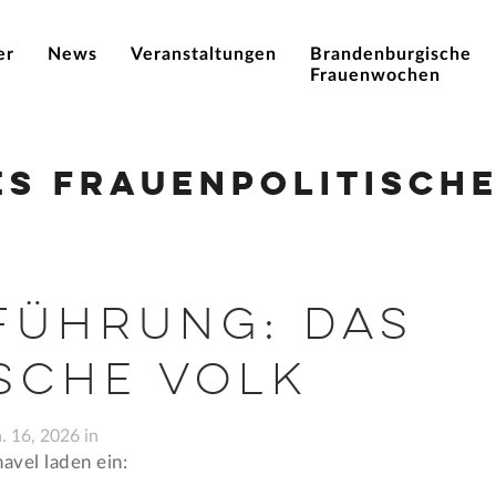
er
News
Veranstaltungen
Brandenburgische
Frauenwochen
es Frauenpolitische
führung: Das
sche Volk
. 16, 2026 in
el laden ein: