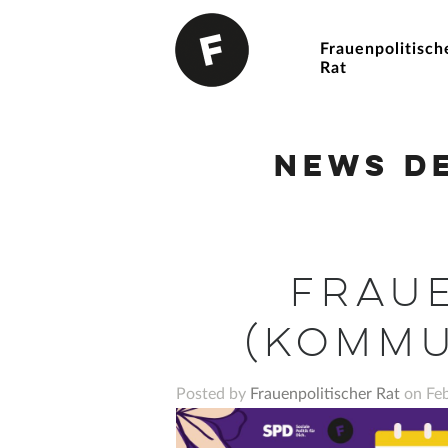
Frauenpolitisch
Rat
News d
Frau
(Kommu
Posted by
Frauenpolitischer Rat
on Feb