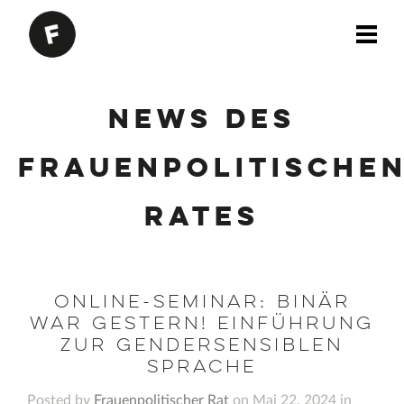
News des
Frauenpolitische
Rates
Online-Seminar: Binär
war gestern! Einführung
zur gendersensiblen
Sprache
Posted by
Frauenpolitischer Rat
on Mai 22, 2024 in