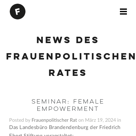
News des
Frauenpolitische
Rates
Seminar: Female
Empowerment
Posted by
Frauenpolitischer Rat
on März 19, 2024 in
Das Landesbüro Brandendenburg der Friedrich
Ebert Stiftung veranstaltet: