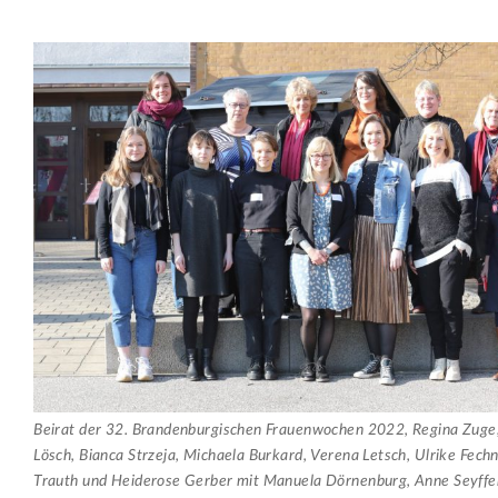
Beirat der 32. Brandenburgischen Frauenwochen 2022, Regina Zuge
Lösch, Bianca Strzeja, Michaela Burkard, Verena Letsch, Ulrike Fech
Trauth und Heiderose Gerber mit Manuela Dörnenburg, Anne Seyffer