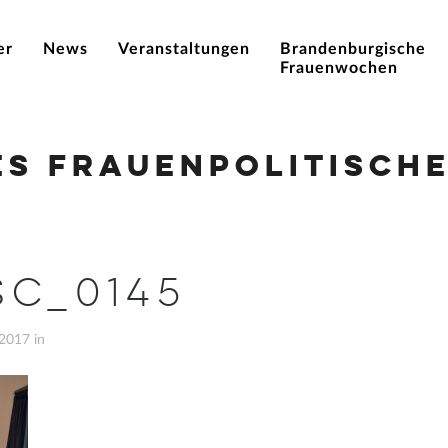
er
News
Veranstaltungen
Brandenburgische
Frauenwochen
es Frauenpolitische
SC_0145
2017 in