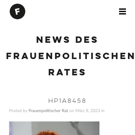
News des
Frauenpolitische
Rates
HP1A8458
Posted by
Frauenpolitischer Rat
on März 8, 2023 in