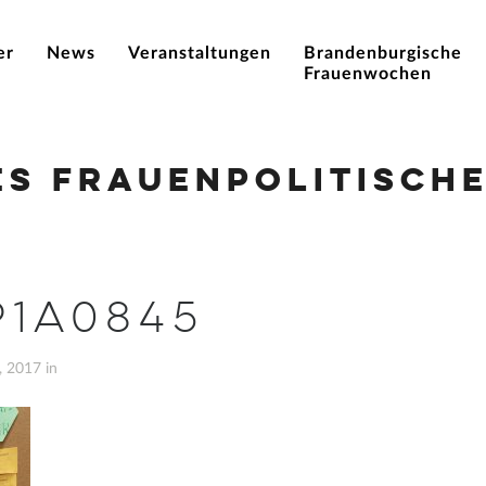
er
News
Veranstaltungen
Brandenburgische
Frauenwochen
es Frauenpolitische
P1A0845
 2017 in