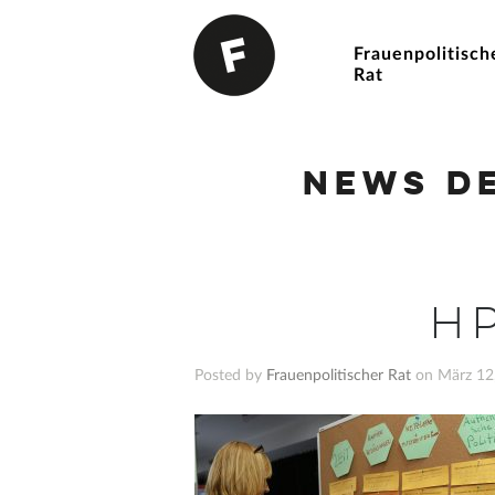
Frauenpolitisch
Rat
News d
H
Posted by
Frauenpolitischer Rat
on März 12,