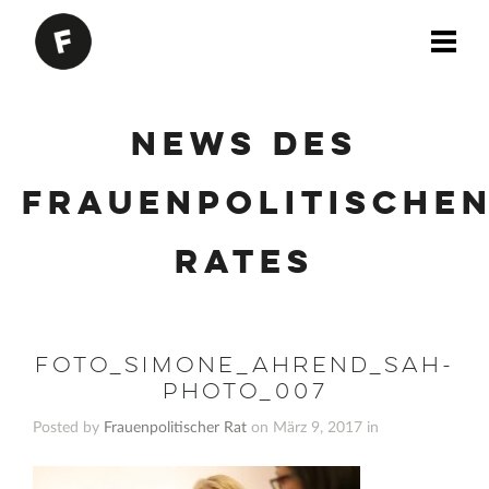
News des
Frauenpolitische
Rates
Foto_Simone_Ahrend_sah-
photo_007
Posted by
Frauenpolitischer Rat
on März 9, 2017 in