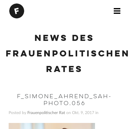
News des
Frauenpolitische
Rates
F_Simone_Ahrend_sah-
photo.056
Posted by
Frauenpolitischer Rat
on Okt. 9, 2017 in