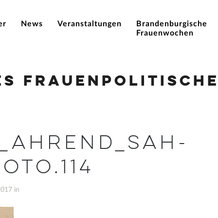
er
News
Veranstaltungen
Brandenburgische
Frauenwochen
es Frauenpolitische
e_Ahrend_sah-
oto.114
2017 in