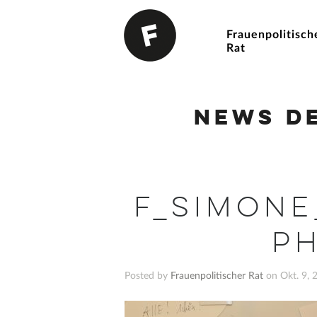
Frauenpolitisch
Rat
News d
F_Simon
ph
Posted by
Frauenpolitischer Rat
on Okt. 9, 