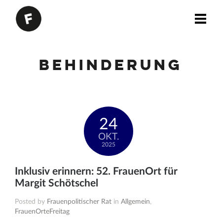
Behinderung
24
OKT.
2025
Inklusiv erinnern: 52. FrauenOrt für
Margit Schötschel
Posted by
Frauenpolitischer Rat
in
Allgemein
,
FrauenOrteFreitag