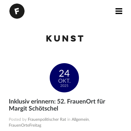
Kunst
24
OKT.
2025
Inklusiv erinnern: 52. FrauenOrt für
Margit Schötschel
Posted by
Frauenpolitischer Rat
in
Allgemein
,
FrauenOrteFreitag