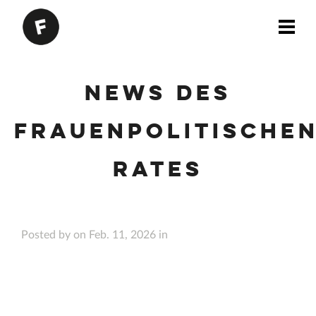
News des
Frauenpolitische
Rates
Posted by on Feb. 11, 2026 in