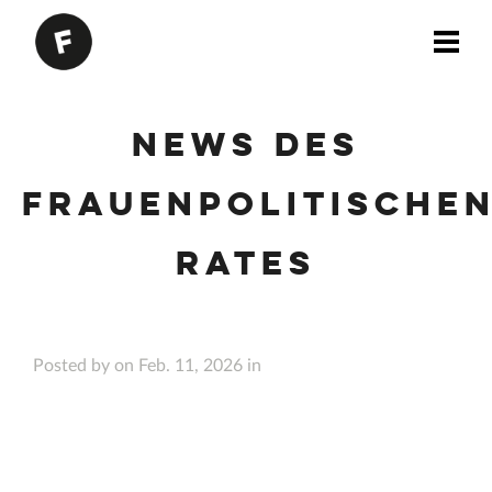
News des
Frauenpolitische
Rates
Posted by on Feb. 11, 2026 in