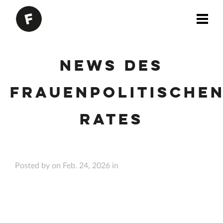
News des
Frauenpolitische
Rates
Posted by on Feb. 24, 2026 in