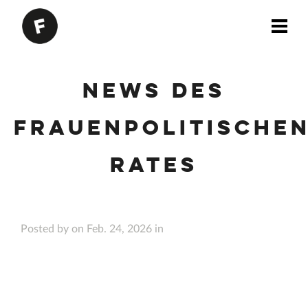
News des
Frauenpolitische
Rates
Posted by on Feb. 24, 2026 in