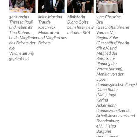
ganz rechts:
links: Martina
Ministerin
vlnr: Christine
Theresa Pauli
Trauth-
Diana Golze
Beu
und neben ihr
Koschnick,
beim Interview
(Geschäftsführerin
Tina Kuhne,
Moderatorin
mit dem RBB
Vamv e.V.),
beide Mitglieder
und Mitglied des
Regina Zube
des Beirats der
Beirats
(Geschäftsführerin
die
dfb e.V. und
Veranstaltung
Mitglied des
geplant hat
Beirats zur
Planung der
Veranstaltung),
Monika von der
Lippe
(Landesgleichstellungs
Diana Bader
(MdL), Inga-
Karina
Ackermann
(Landesvorsitzende
Arbeitslosennverband
Brandenburg
e.V.), Helga
Burgahn
(Vorsitzende