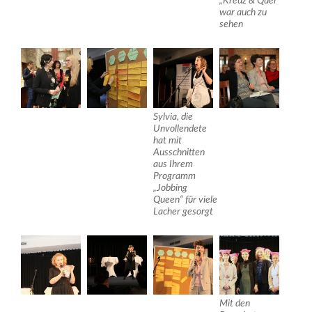
„Kreuz & Quer“
war auch zu
sehen
Sylvia, die
Unvollendete
hat mit
Ausschnitten
aus Ihrem
Programm
„Jobbing
Queen“ für viele
Lacher gesorgt
Mit den