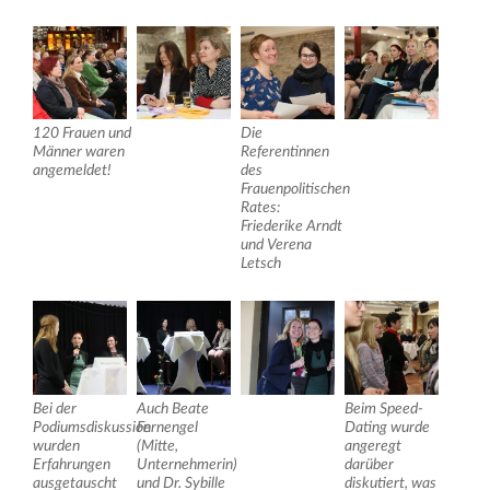
120 Frauen und
Die
Männer waren
Referentinnen
angemeldet!
des
Frauenpolitischen
Rates:
Friederike Arndt
und Verena
Letsch
Bei der
Auch Beate
Beim Speed-
Podiumsdiskussion
Fernengel
Dating wurde
wurden
(Mitte,
angeregt
Erfahrungen
Unternehmerin)
darüber
ausgetauscht
und Dr. Sybille
diskutiert, was