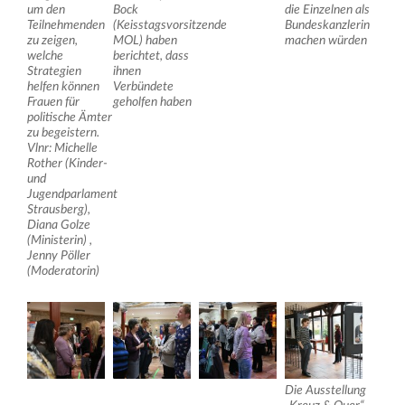
um den
Bock
die Einzelnen als
Teilnehmenden
(Keisstagsvorsitzende
Bundeskanzlerin
zu zeigen,
MOL) haben
machen würden
welche
berichtet, dass
Strategien
ihnen
helfen können
Verbündete
Frauen für
geholfen haben
politische Ämter
zu begeistern.
Vlnr: Michelle
Rother (Kinder-
und
Jugendparlament
Strausberg),
Diana Golze
(Ministerin) ,
Jenny Pöller
(Moderatorin)
Die Ausstellung