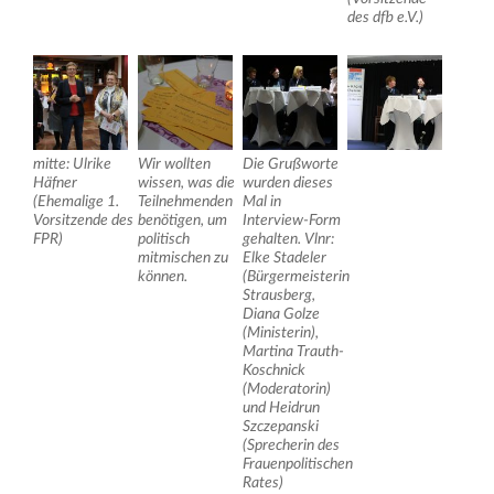
des dfb e.V.)
mitte: Ulrike
Wir wollten
Die Grußworte
Häfner
wissen, was die
wurden dieses
(Ehemalige 1.
Teilnehmenden
Mal in
Vorsitzende des
benötigen, um
Interview-Form
FPR)
politisch
gehalten. Vlnr:
mitmischen zu
Elke Stadeler
können.
(Bürgermeisterin
Strausberg,
Diana Golze
(Ministerin),
Martina Trauth-
Koschnick
(Moderatorin)
und Heidrun
Szczepanski
(Sprecherin des
Frauenpolitischen
Rates)