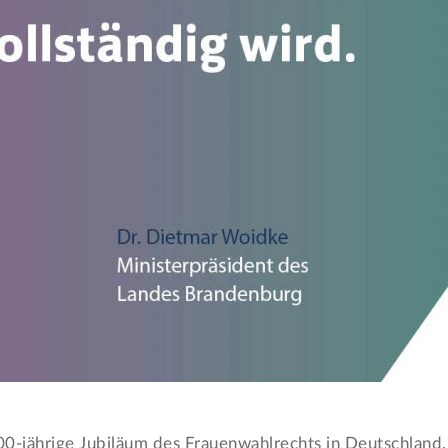
0-jährige Jubiläum des Frauenwahlrechts in Deutschland. 