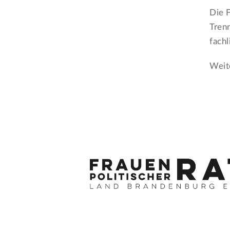
Die 
Tren
fach
Weit