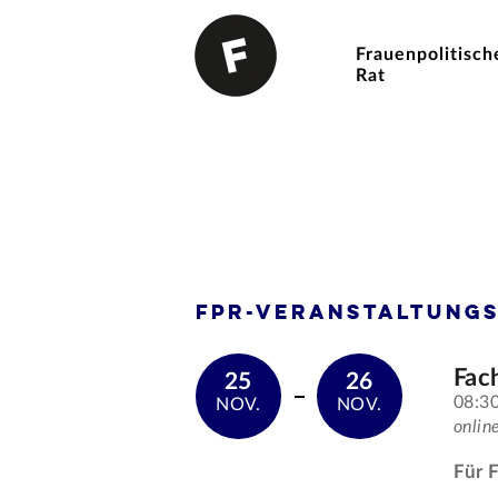
Frauenpolitisch
Rat
FPR-Veranstaltung
Fac
25
26
08:30
NOV.
NOV.
onlin
Für 