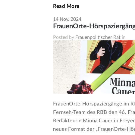
Read More
14
Nov.
2024
FrauenOrte-Hörspaziergäng
Posted by
Frauenpolitischer Rat
in
FrauenOrte-Hörspaziergänge im 
Fernseh-Team des RBB den 46. Frau
Redakteurin Minna Cauer in Freye
neues Format der „FrauenOrte-Hör