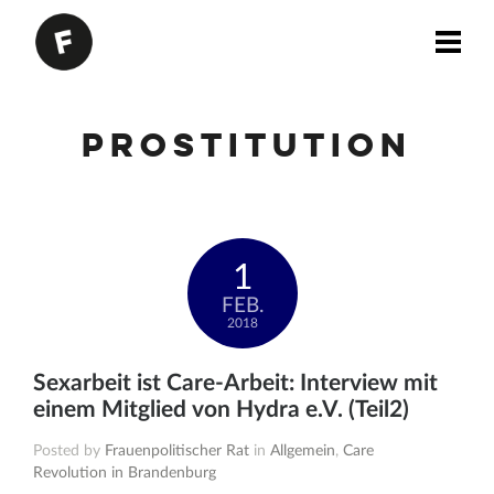
Prostitution
1
FEB.
2018
Sexarbeit ist Care-Arbeit: Interview mit
einem Mitglied von Hydra e.V. (Teil2)
Posted by
Frauenpolitischer Rat
in
Allgemein
,
Care
Revolution in Brandenburg