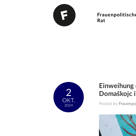
Frauenpolitisch
Rat
Einweihung 
2
Domaškojc 
OKT.
Posted by
Frauenpol
2024