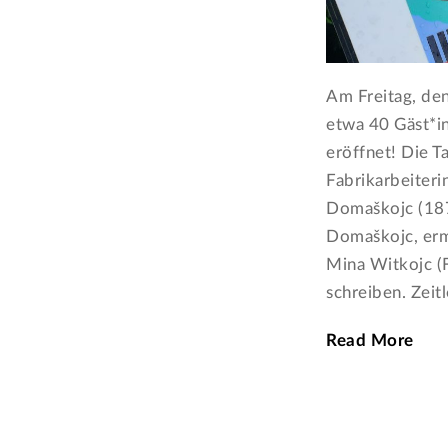
Am Freitag, de
etwa 40 Gäst*i
eröffnet! Die T
Fabrikarbeiteri
Domaškojc (187
Domaškojc, erm
Mina Witkojc (F
schreiben. Zeit
Read More