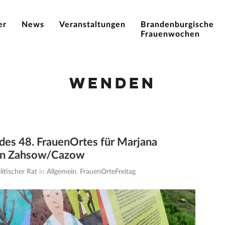
er
News
Veranstaltungen
Brandenburgische
Frauenwochen
Wenden
des 48. FrauenOrtes für Marjana
in Zahsow/Cazow
itischer Rat
in
Allgemein
,
FrauenOrteFreitag