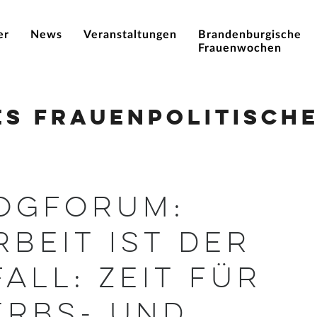
er
News
Veranstaltungen
Brandenburgische
Frauenwochen
es Frauenpolitische
ogforum:
beit ist der
all: Zeit für
rbs- und