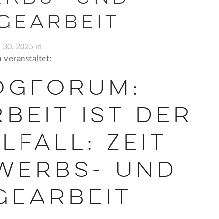
gearbeit
i 30, 2025 in
 veranstaltet:
ogforum:
beit ist der
fall: Zeit
werbs- und
gearbeit