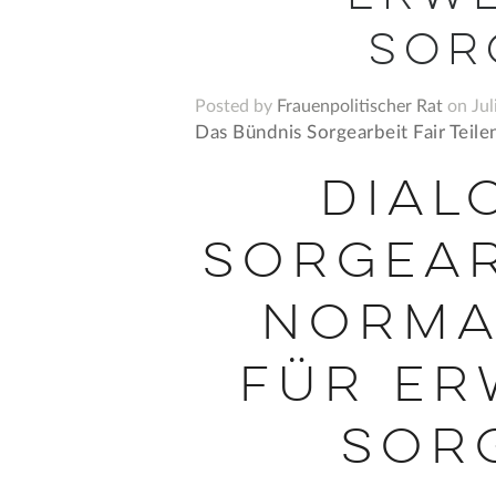
Sor
Posted by
Frauenpolitischer Rat
on Jul
Das Bündnis Sorgearbeit Fair Teilen
Dial
Sorgear
Normal
für Er
Sor