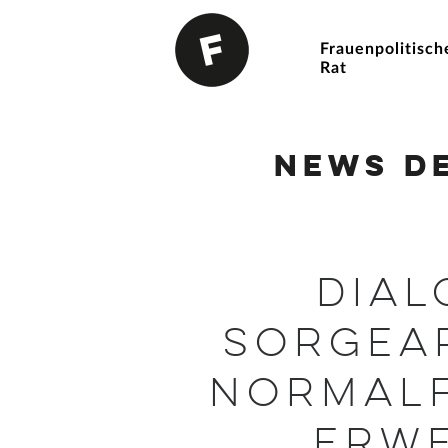
Frauenpolitisch
Rat
News d
Dial
Sorgear
Normalf
Erwe