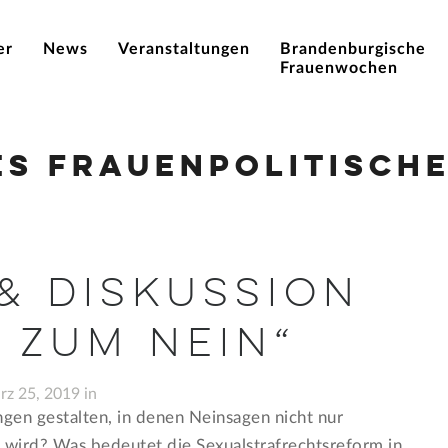
er
News
Veranstaltungen
Brandenburgische
Frauenwochen
es Frauenpolitische
& Diskussion
 zum Nein“
z 25, 2019 in
en gestalten, in denen Neinsagen nicht nur
t wird? Was bedeutet die Sexualstrafrechtsreform in