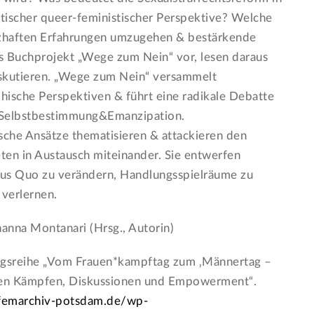
tischer queer-feministischer Perspektive? Welche
rzhaften Erfahrungen umzugehen & bestärkende
s Buchprojekt „Wege zum Nein“ vor, lesen daraus
diskutieren. „Wege zum Nein“ versammelt
ophische Perspektiven & führt eine radikale Debatte
le Selbstbestimmung&Emanzipation.
ische Ansätze thematisieren & attackieren den
eten in Austausch miteinander. Sie entwerfen
tus Quo zu verändern, Handlungsspielräume zu
 verlernen.
hanna Montanari (Hrsg., Autorin)
tungsreihe „Vom Frauen*kampftag zum ‚Männertag –
ven Kämpfen, Diskussionen und Empowerment“.
/femarchiv-potsdam.de/wp-