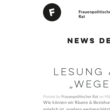
Frauenpolitisch
Rat
News d
Lesung 
„Wege
Posted by
Frauenpolitischer Rat
on Mär
Wie können wir Räume & Beziehung
möglich ist, sondern wertgeschätz