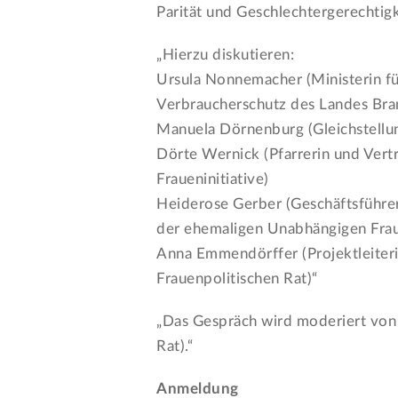
Parität und Geschlechtergerechtig
„Hierzu diskutieren:
Ursula Nonnemacher (Ministerin für
Verbraucherschutz des Landes Br
Manuela Dörnenburg (Gleichstellu
Dörte Wernick (Pfarrerin und Vert
Fraueninitiative)
Heiderose Gerber (Geschäftsführe
der ehemaligen Unabhängigen Fraue
Anna Emmendörffer (Projektleiteri
Frauenpolitischen Rat)“
„Das Gespräch wird moderiert von 
Rat).“
Anmeldung