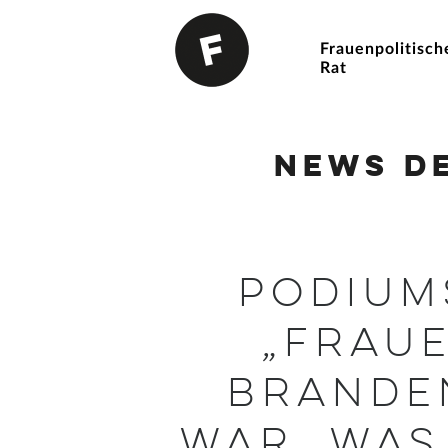
Frauenpolitisch
Rat
News d
Podium
„Fraue
Brande
war, was