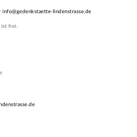
r
info@gedenkstaette-lindenstrasse.de
st frei.
e
e
ndenstrasse.de