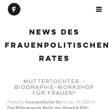
News des
Frauenpolitische
Rates
MutterTochter –
Biographie-Workshop
für Frauen*
Posted by
Frauenpolitischer Rat
on Jan. 29, 2021 in
Das Bildungswerk Berlin der Heinrich-Böll-