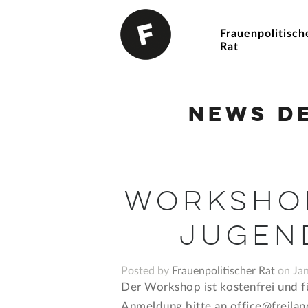
Frauenpolitisch
Rat
News d
Workshop
Jugen
Posted by
Frauenpolitischer Rat
on Jan
Der Workshop ist kostenfrei und fü
Anmeldung bitte an office@freila