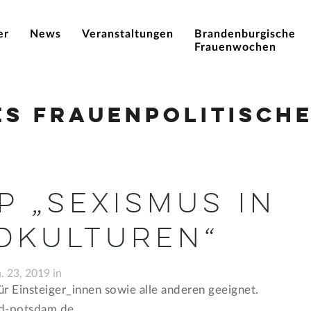
er
News
Veranstaltungen
Brandenburgische
Frauenwochen
es Frauenpolitische
 „Sexismus in
dkulturen“
. 23, 2019 in
r Einsteiger_innen sowie alle anderen geeignet.
nd-potsdam.de