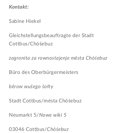
Kontakt:
Sabine Hiekel
Gleichstellungsbeauftragte der Stadt
Cottbus/Chóśebuz
zagronita za rownostajenje města Chóśebuz
Büro des Oberbürgermeisters
běrow wušego šołty
Stadt Cottbus/mésta Chóśebuz
Neumarkt 5/
Nowe wiki 5
03046 Cottbus/
Chóśebuz