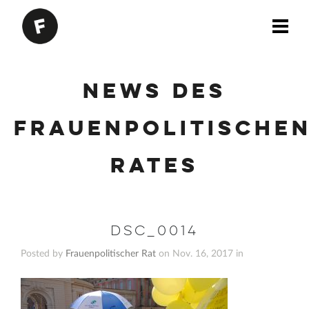
News des
Frauenpolitische
Rates
DSC_0014
Posted by
Frauenpolitischer Rat
on Nov. 16, 2017 in