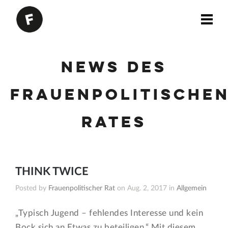
News des
Frauenpolitische
Rates
THINK TWICE
Posted by
Frauenpolitischer Rat
on Aug. 2, 2017 in
Allgemein
„Typisch Jugend – fehlendes Interesse und kein
Bock sich an Etwas zu beteiligen.“ Mit diesem