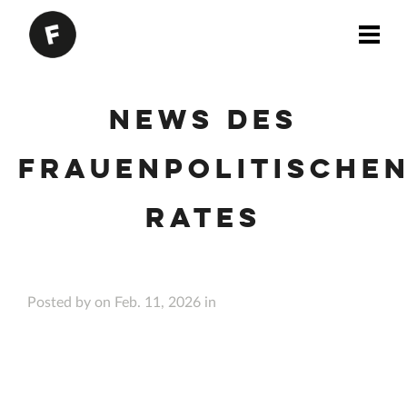
News des
Frauenpolitische
Rates
Posted by on Feb. 11, 2026 in