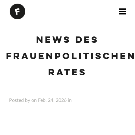
News des
Frauenpolitische
Rates
Posted by on Feb. 24, 2026 in