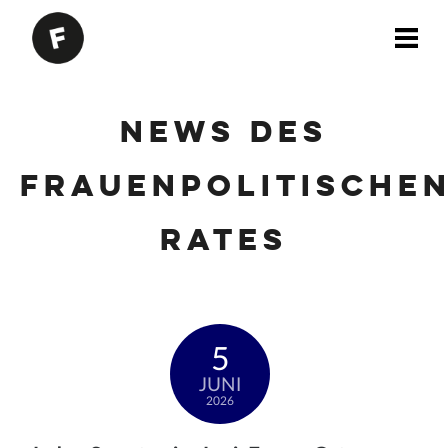
News des
Frauenpolitische
Rates
5
JUNI
2026